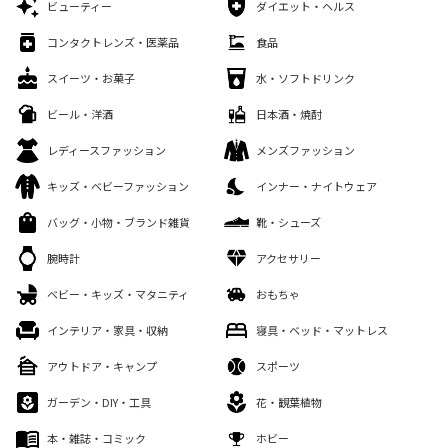
ビューティー
ダイエット・ヘルス
コンタクトレンズ・医薬品
食品
スイーツ・お菓子
水・ソフトドリンク
ビール・洋酒
日本酒・焼酎
レディースファッション
メンズファッション
キッズ・ベビーファッション
インナー・ナイトウェア
バッグ・小物・ブランド雑貨
靴・シューズ
腕時計
アクセサリー
ベビー・キッズ・マタニティ
おもちゃ
インテリア・家具・収納
寝具・ベッド・マットレス
アウトドア・キャンプ
スポーツ
ガーデン・DIY・工具
花・観葉植物
本・雑誌・コミック
ホビー