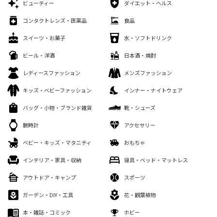
ビューティー
ダイエット・ヘルス
コンタクトレンズ・医薬品
食品
スイーツ・お菓子
水・ソフトドリンク
ビール・洋酒
日本酒・焼酎
レディースファッション
メンズファッション
キッズ・ベビーファッション
インナー・ナイトウェア
バッグ・小物・ブランド雑貨
靴・シューズ
腕時計
アクセサリー
ベビー・キッズ・マタニティ
おもちゃ
インテリア・家具・収納
寝具・ベッド・マットレス
アウトドア・キャンプ
スポーツ
ガーデン・DIY・工具
花・観葉植物
本・雑誌・コミック
ホビー