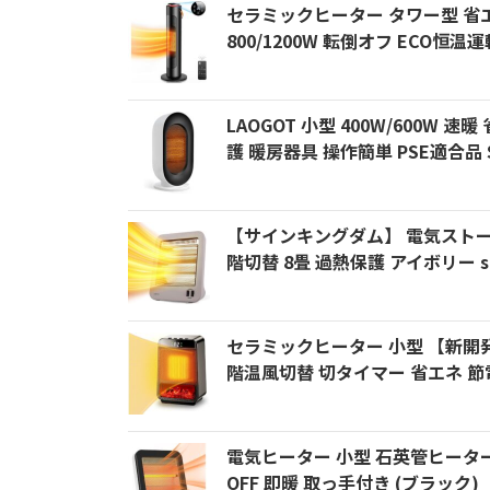
セラミックヒーター タワー型 省エ
800/1200W 転倒オフ ECO恒
LAOGOT 小型 400W/600W
護 暖房器具 操作簡単 PSE適合品 
【サインキングダム】 電気ストーブ 
階切替 8畳 過熱保護 アイボリー sk-x
セラミックヒーター 小型 【新開発&
階温風切替 切タイマー 省エネ 節
電気ヒーター 小型 石英管ヒーター
OFF 即暖 取っ手付き (ブラック)