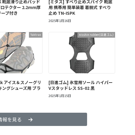
EK 靴底滑り止めパッド
[ミタス] すべり止めスパイク 靴底
ロテクター 2.2mm厚
用 携帯用 簡単装着 着脱式 すべり
テープ付き
止め TN-ISPK
2025年1月16日
Yaktrax
nisshin rubber(日進ゴム)
Walk アイス＆スノーグリ
[日進ゴム] 氷雪用ソール ハイパー
キングシューズ用 ブラ
Vスタッドレス SS-02 黒
2025年1月15日
情報を見る