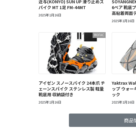
近与(KONYO) SUN UP 滑り止めス
SOYANGN
パイク MT 1足 FM-44MT
6ペア 靴底プ
高粘着両面
2025年1月16日
2025年1月16日
BOFAC
アイゼン スノースパイク 24本爪 チ
Yaktrax 
ェーンスパイク ステンレス製 軽量
ップ ウォー
靴底用 収納袋付き
ック
2025年1月16日
2025年1月16日
商品