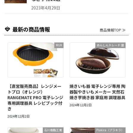
2023年4月29日
最新の商品情報
商品情報TOP ≫
MUK
‎あんしんトレード 屋
【直営販売商品】レンジメー
焼きいも器 電子レンジ専用 陶
トプロ（オレンジ）
器製やきいもメーカー 天然石
RANGEMATE PRO 電子レンジ
焼き芋焼き器 家庭用 調理器具
専用調理器具 レシピブック付
2024年12月2日
き
2024年12月2日
石川樹脂工業
Plakira（プラキラ）