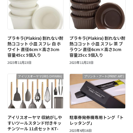
プラキラ(Plakira) 割れない耐
プラキラ(Plakira) 割れない耐
熱ココット 小皿 スフレ 白 ホ
熱ココット 小皿 スフレ 茶 ブ
ワイト 直径6cm×高さ3cm
ラウン 直径6cm×高さ3cm
容量45cc 5個入り
容量25cc 5個入り
2023年11月23日
2023年11月23日
アイリスオーヤマ(IRIS OHYAMA)
プリント・アート(PRINT ART)
アイリスオーヤマ 収納がしや
駐車券発券機専用トング「ト
すいツールスタンド付きキッ
レッタング」
チンツール 11点セット KT-
2023年4月16日