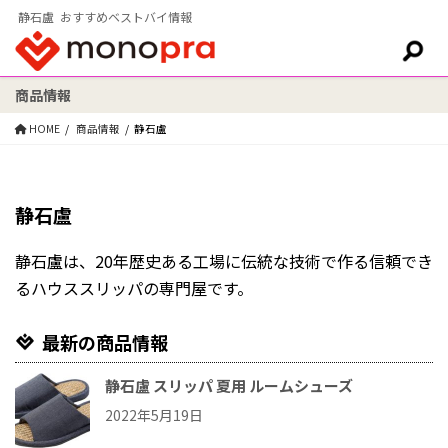
静石盧 おすすめベストバイ情報
商品情報
検索:
HOME
商品情報
静石盧
静石盧
静石盧は、20年歴史ある工場に伝統な技術で作る信頼でき
るハウススリッパの専門屋です。
最新の商品情報
静石盧 スリッパ 夏用 ルームシューズ
2022年5月19日