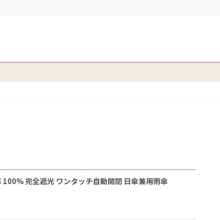
ット率 100% 完全遮光 ワンタッチ自動開閉 日傘兼用雨傘