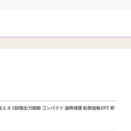
エネ 3段階出力調節 コンパクト 過熱保護 転倒自動OFF 即