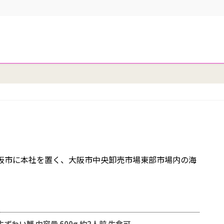
大阪市に本社を置く、大阪市中央卸売市場東部市場内の海
ずわい蟹 内容量 600g 約2人前 生食可