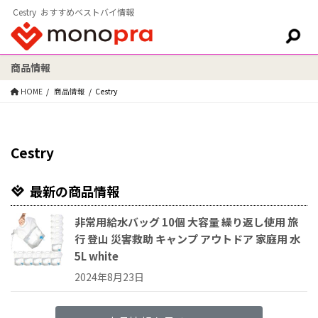
Cestry おすすめベストバイ情報
商品情報
検索:
HOME
商品情報
Cestry
Cestry
最新の商品情報
非常用給水バッグ 10個 大容量 繰り返し使用 旅
行 登山 災害救助 キャンプ アウトドア 家庭用 水
5L white
2024年8月23日